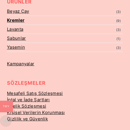
ÜRÜNLER
Beyaz Çay
(3)
Kremler
(9)
Lavanta
(3)
Sabunlar
(1)
Yasemin
(3)
Kampanyalar
SÖZLEŞMELER
Mesafeli Satış Sözleşmesi
İptal ve İade Şartları
Üyelik Sözleşmesi
TRY
Kişisel Verilerin Korunması
Gizlilik ve Güvenlik