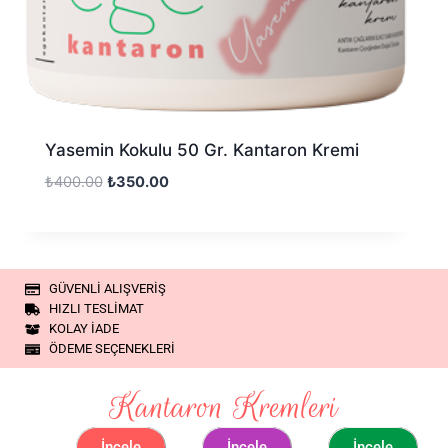
Yasemin Kokulu 50 Gr. Kantaron Kremi
₺
400.00
₺
350.00
GÜVENLİ ALIŞVERİŞ
HIZLI TESLİMAT
KOLAY İADE
ÖDEME SEÇENEKLERİ
Kantaron Kremleri
İncele
İncele
İncele