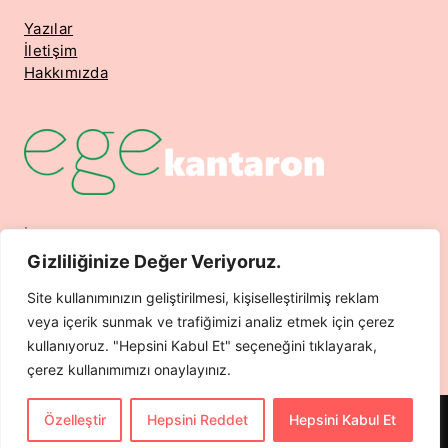
Yazılar
İletişim
Hakkımızda
İsmetpaşa Mahallesi 7. Sokak No 12 Nuri Omay Apt.
Kat 3 Daire 5 Dikili / İzmir
Gizliliğinize Değer Veriyoruz.
Telefon: 0532 204 4650
Site kullanımınızın geliştirilmesi, kişiselleştirilmiş reklam
Mail: info@hazarajans.com
veya içerik sunmak ve trafiğimizi analiz etmek için çerez
kullanıyoruz. "Hepsini Kabul Et" seçeneğini tıklayarak,
çerez kullanımımızı onaylayınız.
Özelleştir
Hepsini Reddet
Hepsini Kabul Et
© 2026 HazarAjans