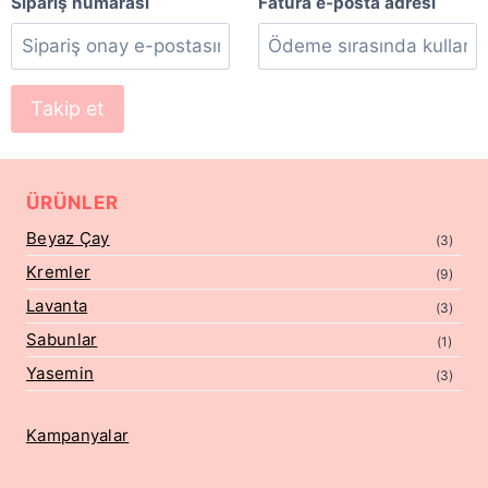
Sipariş numarası
Fatura e-posta adresi
Takip et
ÜRÜNLER
Beyaz Çay
(3)
Kremler
(9)
Lavanta
(3)
Sabunlar
(1)
Yasemin
(3)
Kampanyalar