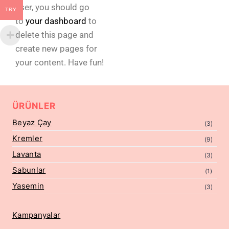
user, you should go
TRY
to
your dashboard
to
delete this page and
create new pages for
your content. Have fun!
ÜRÜNLER
Beyaz Çay
(3)
Kremler
(9)
Lavanta
(3)
Sabunlar
(1)
Yasemin
(3)
Kampanyalar