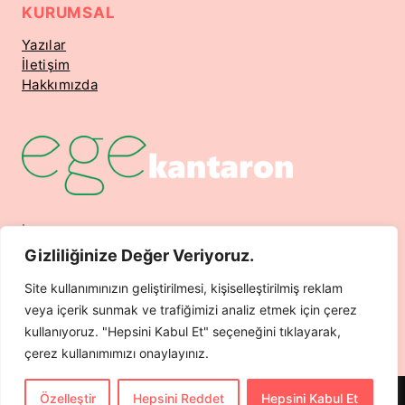
KURUMSAL
Yazılar
İletişim
Hakkımızda
İsmetpaşa Mahallesi 7. Sokak No 12 Nuri Omay Apt.
Kat 3 Daire 5 Dikili / İzmir
Gizliliğinize Değer Veriyoruz.
Telefon: 0532 204 4650
Site kullanımınızın geliştirilmesi, kişiselleştirilmiş reklam
Mail: info@hazarajans.com
veya içerik sunmak ve trafiğimizi analiz etmek için çerez
kullanıyoruz. "Hepsini Kabul Et" seçeneğini tıklayarak,
çerez kullanımımızı onaylayınız.
Özelleştir
Hepsini Reddet
Hepsini Kabul Et
© 2026 HazarAjans