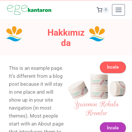
0
Hakkımız
da
İncele
This is an example page.
It’s different from a blog
post because it will stay
in one place and will
show up in your site
Yasemin Kokulu
navigation (in most
Kremler
themes). Most people
start with an About page
İncele
that introduces them to