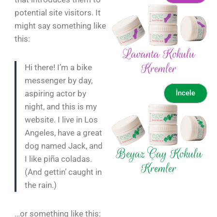
potential site visitors. It
might say something like
this:
Lavanta Kokulu
Kremler
Hi there! I’m a bike
messenger by day,
aspiring actor by
İncele
night, and this is my
website. I live in Los
Angeles, have a great
dog named Jack, and
Beyaz Çay Kokulu
I like piña coladas.
Kremler
(And gettin’ caught in
the rain.)
…or something like this: