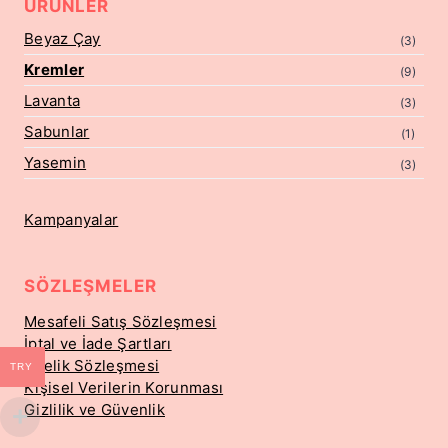
ÜRÜNLER
Beyaz Çay
(3)
Kremler
(9)
Lavanta
(3)
Sabunlar
(1)
Yasemin
(3)
Kampanyalar
SÖZLEŞMELER
Mesafeli Satış Sözleşmesi
İptal ve İade Şartları
Üyelik Sözleşmesi
TRY
Kişisel Verilerin Korunması
Gizlilik ve Güvenlik