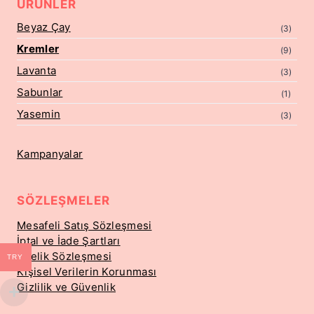
ÜRÜNLER
Beyaz Çay
(3)
Kremler
(9)
Lavanta
(3)
Sabunlar
(1)
Yasemin
(3)
Kampanyalar
SÖZLEŞMELER
Mesafeli Satış Sözleşmesi
İptal ve İade Şartları
Üyelik Sözleşmesi
TRY
Kişisel Verilerin Korunması
Gizlilik ve Güvenlik