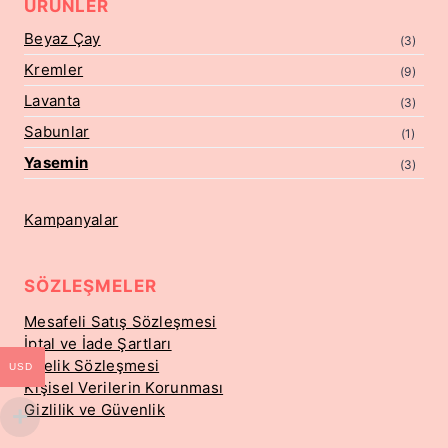
ÜRÜNLER
Beyaz Çay
(3)
Kremler
(9)
Lavanta
(3)
Sabunlar
(1)
Yasemin
(3)
Kampanyalar
SÖZLEŞMELER
Mesafeli Satış Sözleşmesi
İptal ve İade Şartları
Üyelik Sözleşmesi
USD
Kişisel Verilerin Korunması
Gizlilik ve Güvenlik