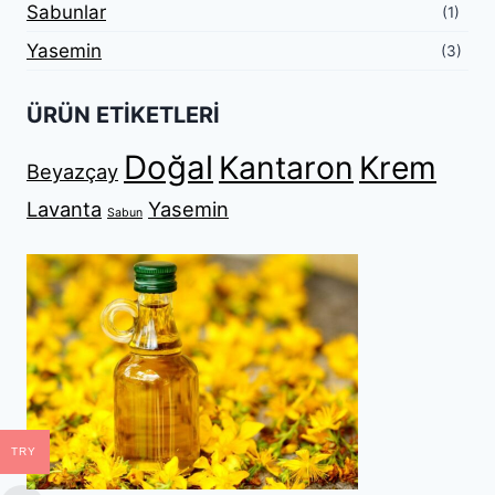
Sabunlar
(1)
Yasemin
(3)
ÜRÜN ETIKETLERI
Doğal
Kantaron
Krem
Beyazçay
Lavanta
Yasemin
Sabun
TRY