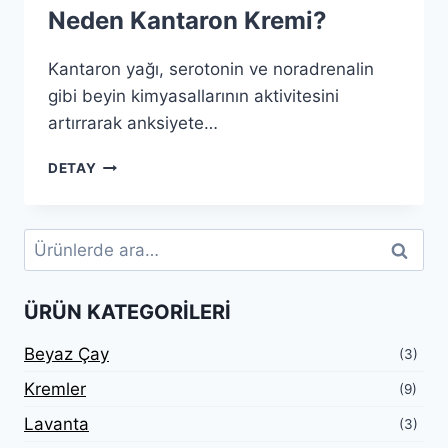
Neden Kantaron Kremi?
Kantaron yağı, serotonin ve noradrenalin
gibi beyin kimyasallarının aktivitesini
artırrarak anksiyete…
NEDEN
DETAY
KANTARON
KREMI?
Ara:
Ara
ÜRÜN KATEGORILERI
Beyaz Çay
(3)
Kremler
(9)
Lavanta
(3)