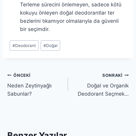
Terleme sürecini önlemeyen, sadece kötü
kokuyu önleyen doğal deodorantlar ter
bezlerini tıkamıyor olmalarıyla da güvenli
bir seçimdir.
Gönderi
#
Deodorant
#
Doğal
Etiketleri:
Yazı
ÖNCEKI
SONRAKI
Neden Zeytinyağlı
Doğal ve Organik
gezinmesi
Sabunlar?
Deodorant Seçmek…
Benzer Yazılar