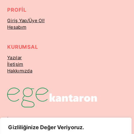
PROFIL
Giriş Yap/Üye Ol!
Hesabım
KURUMSAL
Yazılar
İletişim
Hakkımızda
İsmetpaşa Mahallesi 7. Sokak No 12 Nuri Omay Apt.
Kat 3 Daire 5 Dikili / İzmir
Gizliliğinize Değer Veriyoruz.
Telefon: 0532 204 4650