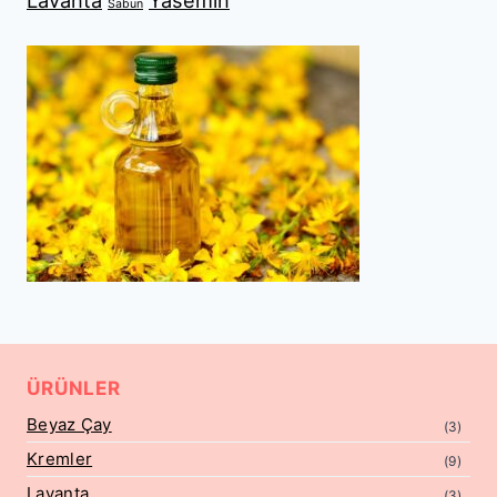
Lavanta
Yasemin
Sabun
ÜRÜNLER
Beyaz Çay
(3)
Kremler
(9)
Lavanta
(3)