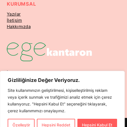
KURUMSAL
Yazılar
İletişim
Hakkımızda
İsmetpaşa Mahallesi 7. Sokak No 12 Nuri Omay Apt.
Kat 3 Daire 5 Dikili / İzmir
Gizliliğinize Değer Veriyoruz.
Telefon: 0532 204 4650
Site kullanımınızın geliştirilmesi, kişiselleştirilmiş reklam
Mail: info@hazarajans.com
veya içerik sunmak ve trafiğimizi analiz etmek için çerez
kullanıyoruz. "Hepsini Kabul Et" seçeneğini tıklayarak,
çerez kullanımımızı onaylayınız.
Özelleştir
Hepsini Reddet
Hepsini Kabul Et
© 2026 HazarAjans