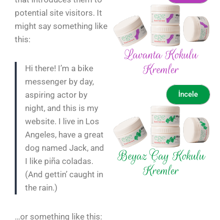
potential site visitors. It
might say something like
this:
Lavanta Kokulu
Kremler
Hi there! I’m a bike
messenger by day,
aspiring actor by
İncele
night, and this is my
website. I live in Los
Angeles, have a great
dog named Jack, and
Beyaz Çay Kokulu
I like piña coladas.
Kremler
(And gettin’ caught in
the rain.)
…or something like this: