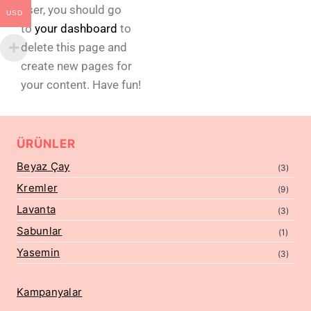
user, you should go
USD
to
your dashboard
to
delete this page and
create new pages for
your content. Have fun!
ÜRÜNLER
Beyaz Çay
(3)
Kremler
(9)
Lavanta
(3)
Sabunlar
(1)
Yasemin
(3)
Kampanyalar