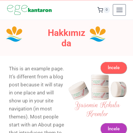
0
Hakkımız
da
İncele
This is an example page.
It’s different from a blog
post because it will stay
in one place and will
show up in your site
Yasemin Kokulu
navigation (in most
Kremler
themes). Most people
start with an About page
İncele
that introduces them to